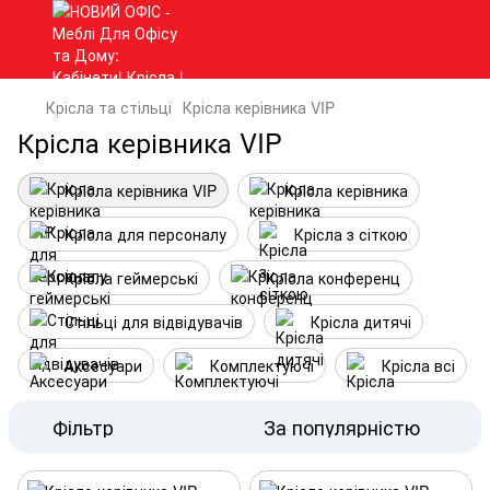
Крісла та стільці
Крісла керівника VIP
Крісла керівника VIP
Крісла керівника VIP
Крісла керівника
Крісла для персоналу
Крісла з сіткою
Крісла геймерські
Крісла конференц
Стільці для відвідувачів
Крісла дитячі
Аксесуари
Комплектуючі
Крісла всі
Фільтр
За популярністю