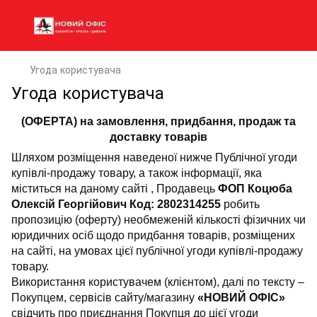
Угода користувача
Угода користувача
(ОФЕРТА) на замовлення, придбання, продаж та
доставку товарів
Шляхом розміщення наведеної нижче Публічної угоди
купівлі-продажу товару, а також інформації, яка
міститься на даному сайті , Продавець
ФОП Коцюба
Олексій Георгійович Код: 2802314255
робить
пропозицію (оферту) необмеженій кількості фізичних чи
юридичних осіб щодо придбання товарів, розміщених
на сайті, на умовах цієї публічної угоди купівлі-продажу
товару.
Використання користувачем (клієнтом), далі по тексту –
Покупцем, сервісів сайту/магазину
«НОВИЙ ОФІС»
свідчить про приєднання Покупця до цієї угоди