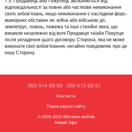
7.5. Продавець або Покупець звільняються від
відповідальності за повне або часткове невиконання
своїх зобов'язань, якщо невиконання є наслідком форс-
мажорних обставин як: війна або військові дії,
землетрус, повінь, пожежа та інші стихійні лиха, що
виникли незалежно від волі Продавця та/або Покупця
після укладення цього договору. Сторона, яка не може
виконати свої зобов'язання, негайно повідомляє про це
іншу Сторону.
093 014-89-69
050 413-65-91
Контакти
Повна версія сайту
© 2005-2026 Магазин меблів
Новий Офіс