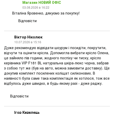
Магазин НОВИЙ ОФІС
03.08.2026 в 16:22
Віталіна Яровенко, дякуємо за покупку!
Відповісти
Віктор Ніколюк
10.07.2026 в 15:16
Дуже рекомендую відвідати шоурум і посидіти, покрутити,
відчути та оцінити крісла. Допомогла вибрати крісло Олена,
це зайняло пів години, жодного поспіху чи тиску, крісло
керівника VIP F181 BL натуральна шкіра-люкс чорна, забрав
з собою тут же (був на авто, можна замовити доставку). Ще
докупив комплект посилених коліщат силіконових. В
наявності була саме така комплектація як хотілося, тож все
відбулось дуже швидко, в будь-якому разі - дуже раджу.
Відповісти
Ігор Кирилець