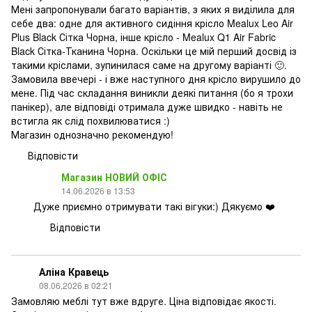
Мені запропонували багато варіантів, з яких я виділила для
себе два: одне для активного сидіння крісло Mealux Leo Air
Plus Black Сітка Чорна, інше крісло - Mealux Q1 Air Fabric
Black Сітка-Тканина Чорна. Оскільки це мій перший досвід із
такими кріслами, зупинилася саме на другому варіанті 🙂.
Замовила ввечері - і вже наступного дня крісло вирушило до
мене. Під час складання виникли деякі питання (бо я трохи
панікер), але відповіді отримала дуже швидко - навіть не
встигла як слід похвилюватися :)
Магазин однозначно рекомендую!
Відповісти
Магазин НОВИЙ ОФІС
14.06.2026 в 13:53
Дуже приємно отримувати такі вігуки:) Дякуємо ❤️
Відповісти
Аліна Кравець
08.06.2026 в 02:21
Замовляю меблі тут вже вдруге. Ціна відповідає якості.