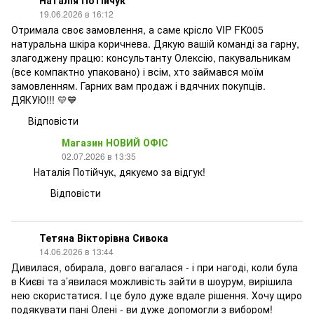
Наталія Потійчук
19.06.2026 в 16:12
Отримала своє замовлення, а саме крісло VIP FK005
натуральна шкіра коричнева. Дякую вашій команді за гарну,
злагоджену працю: консультанту Олексію, пакувальникам
(все компактно упаковано) і всім, хто займався моїм
замовленням. Гарних вам продаж і вдячних покупців.
ДЯКУЮ!!! 💛💙
Відповісти
Магазин НОВИЙ ОФІС
02.07.2026 в 13:35
Наталія Потійчук, дякуємо за відгук!
Відповісти
Тетяна Вікторівна Сивока
14.06.2026 в 13:44
Дивилася, обирала, довго вагалася - і при нагоді, коли була
в Києві та з’явилася можливість зайти в шоурум, вирішила
нею скористатися. І це було дуже вдале рішення. Хочу щиро
подякувати пані Олені - ви дуже допомогли з вибором!