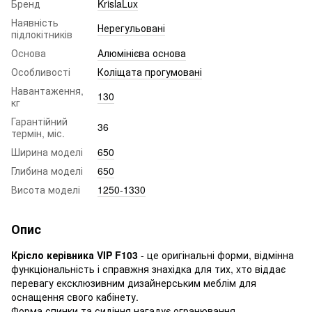
Бренд
KrislaLux
Наявність
Нерегульовані
підлокітників
Основа
Алюмінієва основа
Особливості
Коліщата прогумовані
Навантаження,
130
кг
Гарантійний
36
термін, міс.
Ширина моделі
650
Глибина моделі
650
Висота моделі
1250-1330
Опис
Крісло керівника VIP F103
- це оригінальні форми, відмінна
функціональність і справжня знахідка для тих, хто віддає
перевагу ексклюзивним дизайнерським меблім для
оснащення свого кабінету.
Форма спинки та сидіння нагадує огранювання