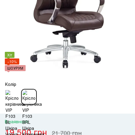
Хіт
−10%
ШОУРУМ
Колір
В наявності
19 500 грн
21 700 грн