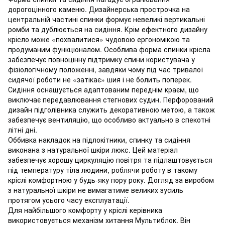
дорогоцінного каменю. Дизайнерська прострочка на
центральній частині спинки формує невеликі вертикальні
ромби та дублюється на сидіння. Крім ефектного дизайну
крісло може «похвалитися» чудовою ергономікою та
продуманим функціоналом. Особлива форма спинки крісла
забезпечує повноцінну підтримку спини користувача у
фізіологічному положенні, завдяки чому під час тривалої
сидячої роботи не «затікає» шия і не болить поперек.
Сидіння оснащується адаптованим переднім краєм, що
виключає передавлювання стегнових судин. Перфорований
дизайн підголівника служить декоративною метою, а також
забезпечує вентиляцію, що особливо актуально в спекотні
літні дні.
Оббивка накладок на підлокітники, спинку та сидіння
виконана з натуральної шкіри люкс. Цей матеріал
забезпечує хорошу циркуляцію повітря та підлаштовується
під температуру тіла людини, роблячи роботу в такому
кріслі комфортною у будь-яку пору року. Догляд за виробом
з натуральної шкіри не вимагатиме великих зусиль
протягом усього часу експлуатації.
Для найбільшого комфорту у кріслі керівника
використовується механізм хитання Мультиблок. Він