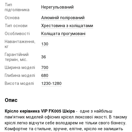
Тип
Нерегульований
підголівника
Основа
Алюміній полірований
Тип основи
Хрестовина з коліщатами
Особливості
Коліщата прогумовані
Навантаження,
130
кг
Гарантійний
36
термін, міс.
Ширина моделі
700
Глибина моделі
680
Висота моделі
1230-1280
Опис
Крісло керівника VIP FK005 Шкіра
- одне з найбільш
пам'ятних моделей офісних крісел люксової якості. В такому
кріслі легко відчути себе володарем не тільки свого бізнесу.
Комфортне та стильне, зручне, елітне, крісло не залишить