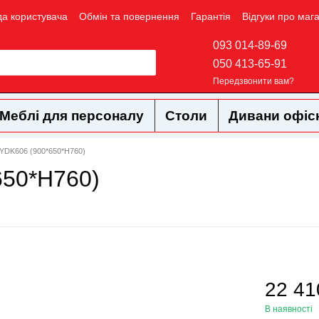
да користувача
Обмін та повернення
Гарантія
Відгуки про маг
093 014-89-69
050 413-65-91
Передзвонити вам?
Меблі для персоналу
Столи
Дивани офіс
 YDK606 (900*650*Н760)
650*Н760)
22 41
В наявності