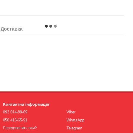
Доставка
Контактна інформація
093 014-89-69
Viber
050 413-65-91
WhatsApp
Telegram
Передзвонити вам?