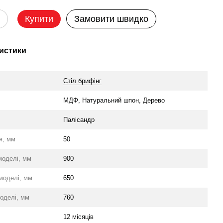
Купити
Замовити швидко
истики
Стіл брифінг
л
МДФ, Натуральний шпон, Дерево
Палісандр
я, мм
50
моделі, мм
900
моделі, мм
650
оделі, мм
760
12 місяців