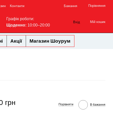
азин
Контакти
Порівняння
Бажання
Графік роботи:
Мій кошик
Вхід
Щоденно:
10:00–20:00
ні
Акції
Магазин Шоурум
0 грн
Порівняти
В бажання