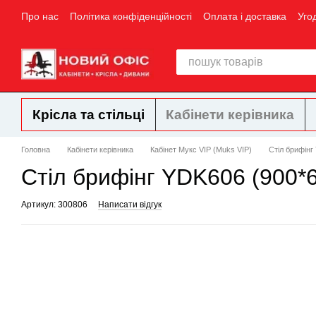
Перейти до основного контенту
Про нас
Політика конфіденційності
Оплата і доставка
Уго
Крісла та стільці
Кабінети керівника
Головна
Кабінети керівника
Кабінет Мукс VIP (Muks VIP)
Стіл брифінг
Стіл брифінг YDK606 (900*
Артикул: 300806
Написати відгук