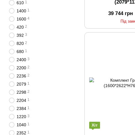
(2079*1
1
610
1
1400
39 744 грн
4
1600
Під за
2
420
3
392
2
820
1
680
3
2400
2
2200
2
2236
1
2079
2
2298
1
2204
1
2384
3
1220
1
1040
Хіт
1
2352