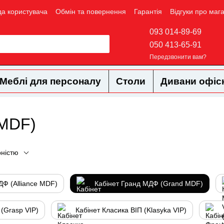
да користувача
Обмін та повернення
Гарантія
Відгуки про маг
093 014-89-69
050 413-65-91
Передзвонити вам?
Меблі для персоналу
Столи
Дивани офіс
 MDF)
рністю
ДФ (Alliance MDF)
Кабінет Гранд МДФ (Grand MDF)
 (Grasp VIP)
Кабінет Класика ВІП (Klasyka VIP)