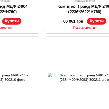
: 800207
Артикул: 800208
анд МДФ 24/04
Комплект Гранд МДФ 24/
622*H760)
(2236*2622*H760)
Купити
Купити
60 061 грн
мовлення
Під замовлення