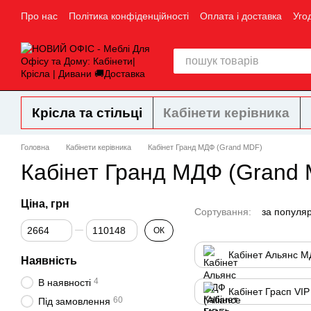
Перейти до основного контенту
Про нас
Політика конфіденційності
Оплата і доставка
Уго
Крісла та стільці
Кабінети керівника
Головна
Кабінети керівника
Кабінет Гранд МДФ (Grand MDF)
Кабінет Гранд МДФ (Grand
Ціна, грн
Сортування:
за популя
Від Ціна, грн
До Ціна, грн
ОК
Кабінет Альянс М
Наявність
4
В наявності
Кабінет Грасп VIP
60
Під замовлення