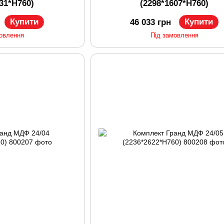
131*H760)
(2298*1607*H760)
Купити
Купити
46 033 грн
мовлення
Під замовлення