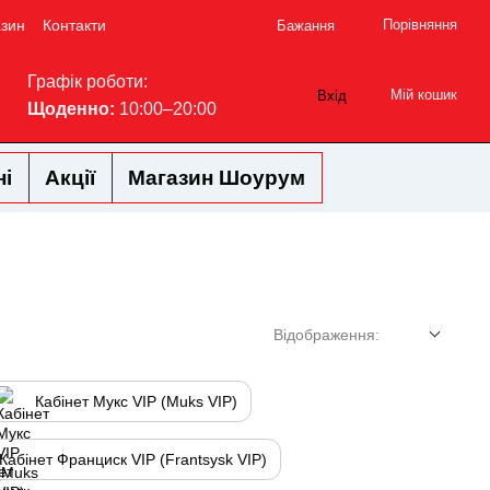
азин
Контакти
Порівняння
Бажання
Графік роботи:
Мій кошик
Вхід
Щоденно:
10:00–20:00
ні
Акції
Магазин Шоурум
Відображення:
Кабінет Мукс VIP (Muks VIP)
Кабінет Франциск VIP (Frantsysk VIP)