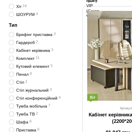
16
Хіт
4
ШОУРУМ
Тип
3
Брифінг приставка
2
Гардероб
3
Кабінет керівника
11
Комплект
3
Кутовий елемент
9
Пенал
2
Стіл
3
Стіл журнальний
Хіт
4
Стіл конференційний
7
Тумба мобільна
Артикул
2
Тумба ТВ
Кабінет керівник
(2200*2
9
Шафа
6
Приставка