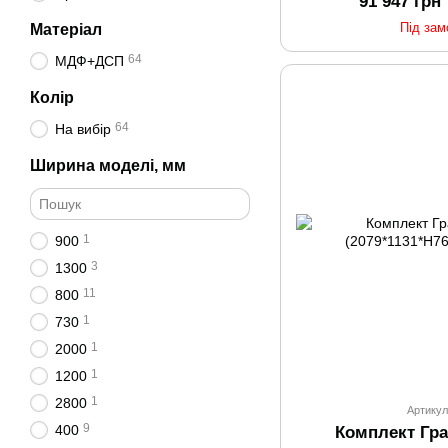
91 947 грн
Під за
Матеріал
64
МДФ+ДСП
Колір
64
На вибір
Ширина моделі, мм
1
900
3
1300
11
800
1
730
1
2000
1
1200
1
2800
Артикул
9
400
Комплект Гр