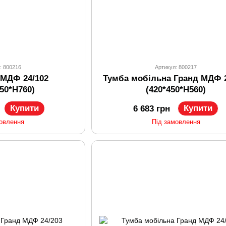
: 800216
Артикул: 800217
 МДФ 24/102
Тумба мобільна Гранд МДФ 2
050*H760)
(420*450*H560)
Купити
Купити
6 683 грн
мовлення
Під замовлення