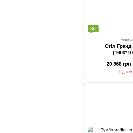
Хіт
Артикул
Стіл Гранд
(1600*1
20 868 грн
Під за