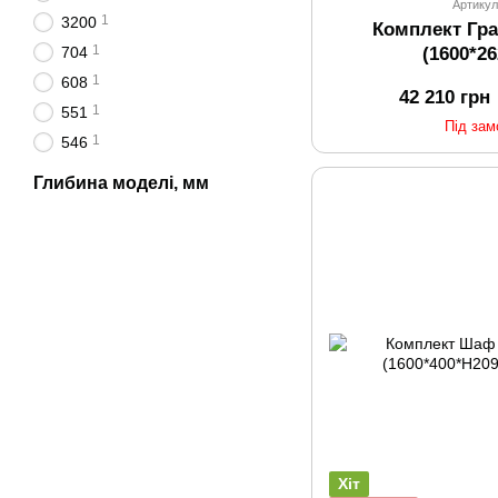
Артикул
1
3200
Комплект Гр
1
704
(1600*2
1
608
42 210 грн
1
551
Під за
1
546
Глибина моделі, мм
Хіт