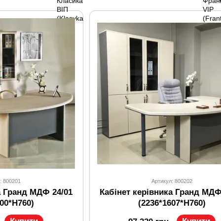
: 800201
Артикул: 800202
а Гранд МДФ 24/01
Кабінет керівника Гранд МДФ
000*H760)
(2236*1607*H760)