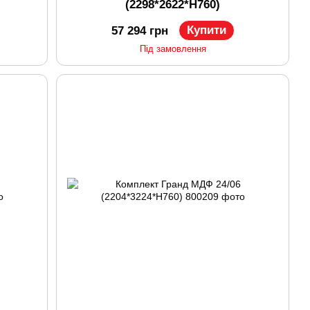
(2298*2622*H760)
Купити
57 294 грн
Під замовлення