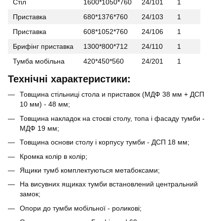
Стіл
1600*1050*760
24/101
1
Приставка
680*1376*760
24/103
1
Приставка
608*1052*760
24/106
1
Брифінг приставка
1300*800*712
24/110
1
Тумба мобільна
420*450*560
24/201
1
Технічні характеристики:
Товщина стільниці стола и приставок (МДФ 38 мм + ДСП
10 мм) - 48 мм;
Товщина накладок на стоєві столу, топа і фасаду тумби -
МДФ 19 мм;
Товщина основи столу і корпусу тумби - ДСП 18 мм;
Кромка колір в колір;
Ящики тумб комплектуються метабоксами;
На висувних ящиках тумби встановлений центральний
замок;
Опори до тумби мобільної - роликові;