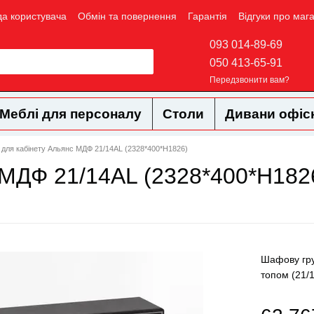
да користувача
Обмін та повернення
Гарантія
Відгуки про маг
093 014-89-69
050 413-65-91
Передзвонити вам?
Меблі для персоналу
Столи
Дивани офіс
для кабінету Альянс МДФ 21/14AL (2328*400*Н1826)
 МДФ 21/14AL (2328*400*Н182
Шафову гру
топом (21/1