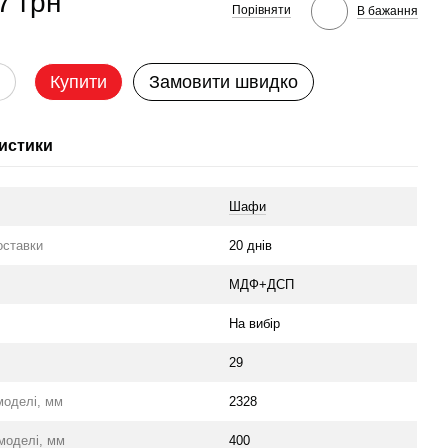
7 грн
Порівняти
В бажання
Купити
Замовити швидко
истики
Шафи
оставки
20 днів
л
МДФ+ДСП
На вибір
29
моделі, мм
2328
моделі, мм
400