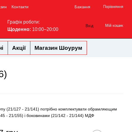
азин
Контакти
Порівняння
Бажання
Графік роботи:
Мій кошик
Вхід
Щоденно:
10:00–20:00
ні
Акції
Магазин Шоурум
6)
пу (21/127 - 21/141) потрібно комплектувати обрамляющим
45 - 21/155) і боковинами (21/142 - 21/144) МДФ