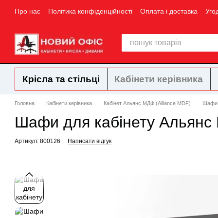
Перейти до основного контенту
Про нас
Політика конфіденційності
Оплата і доставка
Уго
Крісла та стільці
Кабінети керівника
Головна
Кабінети керівника
Кабінет Альянс МДФ (Alliance MDF)
Шафи 
Шафи для кабінету Альянс
Артикул: 800126
Написати відгук