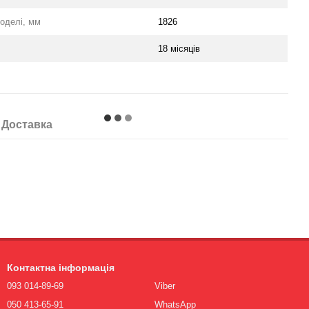
оделі, мм
1826
18 місяців
Доставка
Контактна інформація
093 014-89-69
Viber
050 413-65-91
WhatsApp