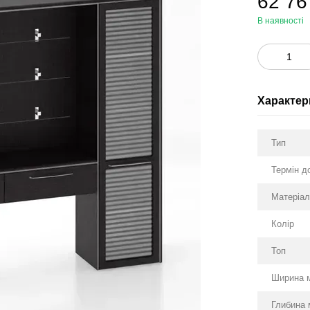
62 76
В наявності
Характер
Тип
Термін д
Матеріа
Колір
Топ
Ширина 
Глибина 