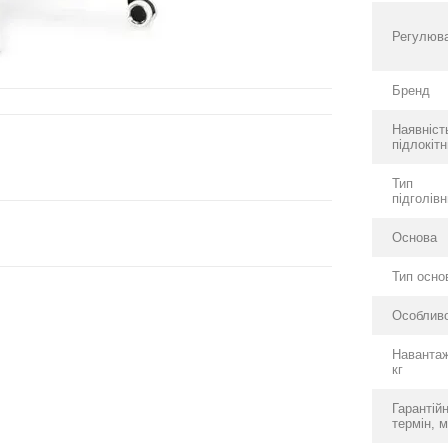
Регулюв
Бренд
Наявніст
підлокітн
Тип
підголів
Основа
Тип осно
Особливо
Наванта
кг
Гарантій
термін, м