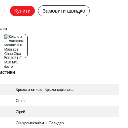
Купити
Замовити швидко
олір
истики
Крісла з сіткою
,
Крісла керівника
л
Сітка
Сірий
м
Синхромеханізм + Слайдер