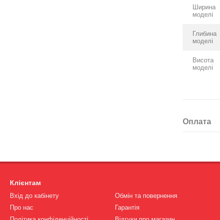
Ширина
моделі
Глибина
моделі
Висота
моделі
Оплата
Клієнтам
Вхід до кабінету
Обмін та повернення
Про нас
Гарантія
Політика конфіденційності
Відгуки про магазин