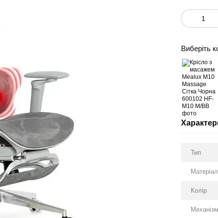
Виберіть к
Характер
Тип
Матеріа
Колір
Механіз