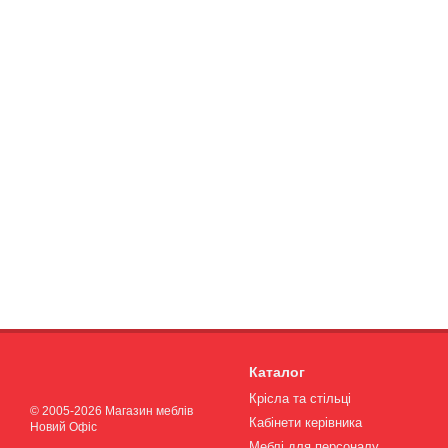
Каталог
Крісла та стільці
© 2005-2026 Магазин меблів
Кабінети керівника
Новий Офіс
Меблі для персоналу