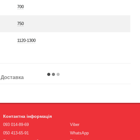
700
750
1120-1300
Доставка
Контактна інформація
093 014-89-69
Viber
050 413-65-91
WhatsApp