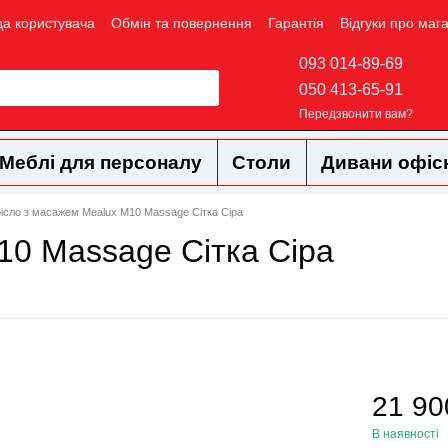
да користувача
Обмін та повернення
Гарантія
Відгуки про маг
093 014-89-69
050 413-65-91
Передзвонити вам?
Меблі для персоналу
Столи
Дивани офіс
рісло з масажем Mealux M10 Massage Сітка Сіра
10 Massage Сітка Сіра
21 90
В наявності