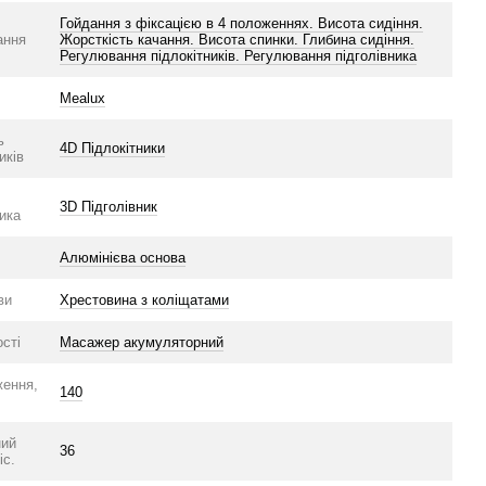
Гойдання з фіксацією в 4 положеннях. Висота сидіння.
ання
Жорсткість качання. Висота спинки. Глибина сидіння.
Регулювання підлокітників. Регулювання підголівника
Mealux
ь
4D Підлокітники
иків
3D Підголівник
ника
Алюмінієва основа
ви
Хрестовина з коліщатами
сті
Масажер акумуляторний
ження,
140
ний
36
іс.