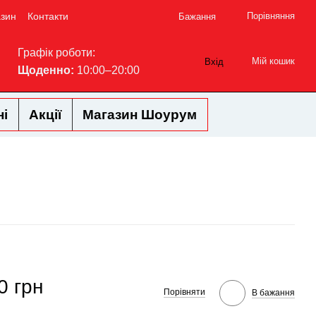
азин
Контакти
Порівняння
Бажання
Графік роботи:
Мій кошик
Вхід
Щоденно:
10:00–20:00
ні
Акції
Магазин Шоурум
0 грн
Порівняти
В бажання