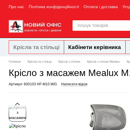
Перейти до основного контенту
Про нас
Політика конфіденційності
Оплата і доставка
Уго
Крісла та стільці
Кабінети керівника
Головна
Крісла та стільці
Крісла з сіткою
Крісла з сіткою Mealux
К
Крісло з масажем Mealux M
Артикул: 600103 HF-M10 M/G
Написати відгук