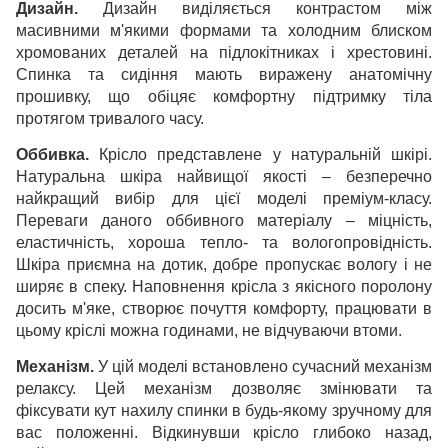
Дизайн.
Дизайн виділяється контрастом між
масивними м'якими формами та холодним блиском
хромованих деталей на підлокітниках і хрестовині.
Спинка та сидіння мають виражену анатомічну
прошивку, що обіцяє комфортну підтримку тіла
протягом тривалого часу.
Оббивка.
Крісло представлене у натуральній шкірі.
Натуральна шкіра найвищої якості – безперечно
найкращий вибір для цієї моделі преміум-класу.
Переваги даного оббивного матеріалу – міцність,
еластичність, хороша тепло- та вологопровідність.
Шкіра приємна на дотик, добре пропускає вологу і не
ширяє в спеку. Наповнення крісла з якісного поролону
досить м'яке, створює почуття комфорту, працювати в
цьому кріслі можна годинами, не відчуваючи втоми.
Механізм.
У цій моделі встановлено сучасний механізм
релаксу. Цей механізм дозволяє змінювати та
фіксувати кут нахилу спинки в будь-якому зручному для
вас положенні. Відкинувши крісло глибоко назад,