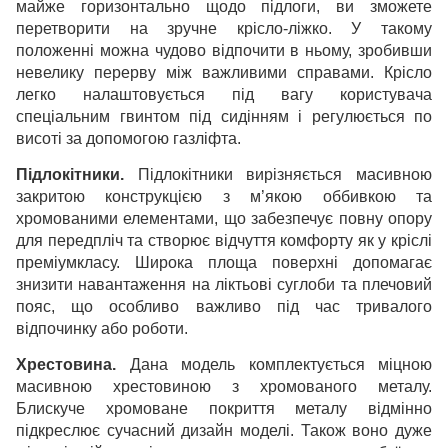
майже горизонтально щодо підлоги, ви зможете
перетворити на зручне крісло-ліжко. У такому
положенні можна чудово відпочити в ньому, зробивши
невелику перерву між важливими справами. Крісло
легко налаштовується під вагу користувача
спеціальним гвинтом під сидінням і регулюється по
висоті за допомогою газліфта.
Підлокітники.
Підлокітники вирізняється масивною
закритою конструкцією з м’якою оббивкою та
хромованими елементами, що забезпечує повну опору
для передпліч та створює відчуття комфорту як у кріслі
преміумкласу. Широка площа поверхні допомагає
знизити навантаження на ліктьові суглоби та плечовий
пояс, що особливо важливо під час тривалого
відпочинку або роботи.
Хрестовина.
Дана модель комплектується міцною
масивною хрестовиною з хромованого металу.
Блискуче хромоване покриття металу відмінно
підкреслює сучасний дизайн моделі. Також воно дуже