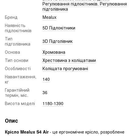
Регулювання підлокітників. Регулювання
підголівника
Бренд
Mealux
Наявність
5D Підлокітники
підлокітників
Тип
3D Підголівник
підголівника
Основа
Хромована
Тип основи
Хрестовина з коліщатами
Особливості
Коліщата прогумовані
Навантаження,
140
кг
Гарантійний
36
термін, міс.
Висота моделі
1180-1390
Опис
Крісло Mealux S4 Air
- це ергономічне крісло, розроблене