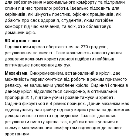
для забезпечення максимального комфорту та підтримки
спини під час тривалої роботи. Ідеально підходить для
керівників, які цінують престиж, офісних працівників, які
дбають про своє здоров'я, студентів, яким потрібен
комфорт під час навчання, та всіх, хто облаштовує
домашній офіс.
5D-підлокітники
Підлокітники крісла обертаються на 270 градусів,
регулювання по висоті . Така можливість налаштування
дозволяє кожному користувачеві підібрати найбільш
оптимальне положення для рук.
Механізми
. Синхромеханізм, встановлений в кріслі, дає
можливість переключитися від роботи в режим приємного
релаксу, не залишаючи улюблене крісло. Сидіння і спинка в
даному кріслі відхиляються синхронно, в оптимальній
пропорції 2: 1, підтримуючи і розвантажуючи хребет.
Сидіння фіксується в 4 різних позиціях. Даний механізм має
індивідуальну настройку під вагу користувача за допомогою
декоративного гвинта під сидінням. Газліфт дозволяє
регулювати висоту крісла так, щоб ви влаштувалися в
ньому з максимальним комфортом відповідно до вашого
зростанням.