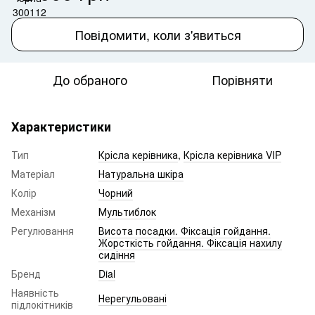
Повідомити, коли з'явиться
До обраного
Порівняти
Характеристики
Тип
Крісла керівника
,
Крісла керівника VIP
Матеріал
Натуральна шкіра
Колір
Чорний
Механізм
Мультиблок
Регулювання
Висота посадки. Фіксація гойдання.
Жорсткість гойдання. Фіксація нахилу
сидіння
Бренд
Dial
Наявність
Нерегульовані
підлокітників