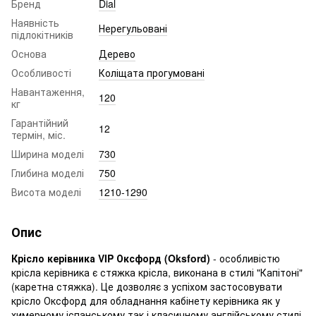
Бренд
Dial
Наявність
Нерегульовані
підлокітників
Основа
Дерево
Особливості
Коліщата прогумовані
Навантаження,
120
кг
Гарантійний
12
термін, міс.
Ширина моделі
730
Глибина моделі
750
Висота моделі
1210-1290
Опис
Крісло керівника VIP Оксфорд (Oksford)
- особливістю
крісла керівника є стяжка крісла, виконана в стилі "Капітоні"
(каретна стяжка). Це дозволяє з успіхом застосовувати
крісло Оксфорд для обладнання кабінету керівника як у
химерному іспанському так і класичному англійському стилі.