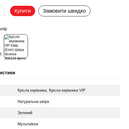
Купити
Замовити швидко
олір
истики
Крісла керівника
,
Крісла керівника VIP
л
Натуральна шкіра
Зелений
м
Мультиблок