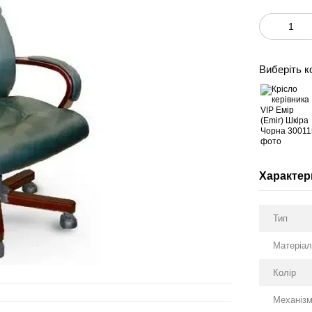
Виберіть к
Характер
Тип
Матеріа
Колір
Механіз