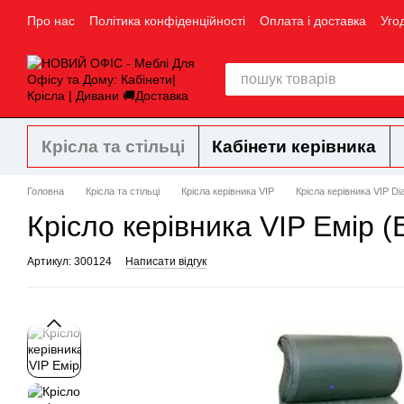
Перейти до основного контенту
Про нас
Політика конфіденційності
Оплата і доставка
Уго
Крісла та стільці
Кабінети керівника
Головна
Крісла та стільці
Крісла керівника VIP
Крісла керівника VIP Dia
Крісло керівника VIP Емір (
Артикул: 300124
Написати відгук