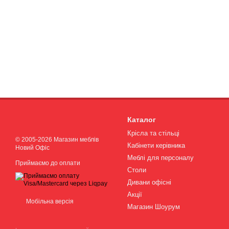
Каталог
Крісла та стільці
© 2005-2026 Магазин меблів
Кабінети керівника
Новий Офіс
Меблі для персоналу
Приймаємо до оплати
Столи
Дивани офісні
Акції
Мобільна версія
Магазин Шоурум