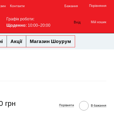
азин
Контакти
Порівняння
Бажання
Графік роботи:
Мій кошик
Вхід
Щоденно:
10:00–20:00
ні
Акції
Магазин Шоурум
0 грн
Порівняти
В бажання