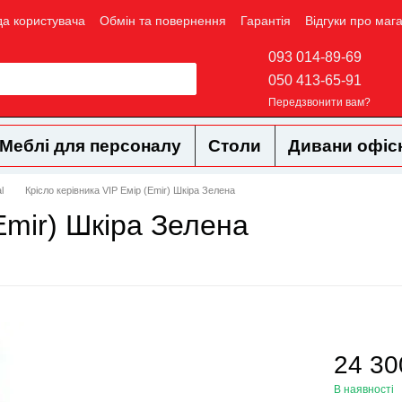
да користувача
Обмін та повернення
Гарантія
Відгуки про маг
093 014-89-69
050 413-65-91
Передзвонити вам?
Меблі для персоналу
Столи
Дивани офіс
l
Крісло керівника VIP Емір (Emir) Шкіра Зелена
Emir) Шкіра Зелена
24 30
В наявності