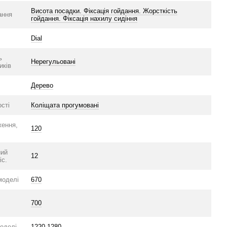
Висота посадки. Фіксація гойдання. Жорсткість
ання
гойдання. Фіксація нахилу сидіння
Dial
ь
Нерегульовані
иків
Дерево
сті
Коліщата прогумовані
ження,
120
ний
12
іс.
моделі
670
700
оделі
1220-1280