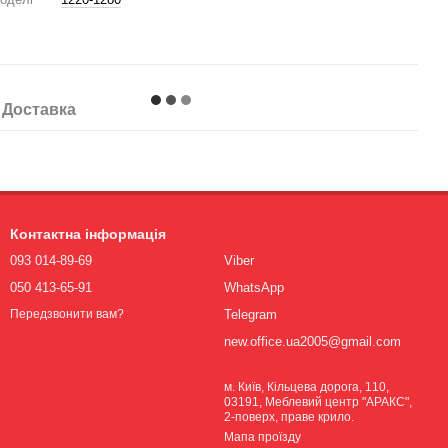
Доставка
Контактна інформація
093 014-89-69
Viber
050 413-65-91
WhatsApp
Telegram
Передзвонити вам?
new.office.ua2005@gmail.com
м. Київ, Кільцева дорога, 110,
03191, Меблевий центр "АРАКС",
2-поверх, праве крило.
Мапа проїзду