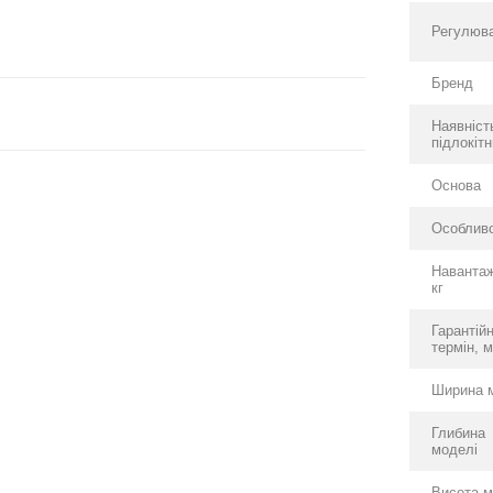
Регулюв
Бренд
Наявніст
підлокітн
Основа
Особливо
Наванта
кг
Гарантій
термін, м
Ширина 
Глибина
моделі
Висота м