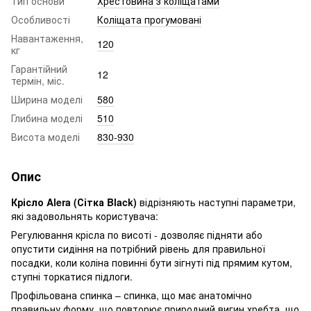
Тип основи
Хрестовина з коліщатами
Особливості
Коліщата прогумовані
Навантаження,
120
кг
Гарантійний
12
термін, міс.
Ширина моделі
580
Глибина моделі
510
Висота моделі
830-930
Опис
Крісло Alera (Сітка Black)
відрізняють наступні параметри,
які задовольнять користувача:
Регулювання крісла по висоті - дозволяє підняти або
опустити сидіння на потрібний рівень для правильної
посадки, коли коліна повинні бути зігнуті під прямим кутом,
ступні торкатися підлоги.
Профільована спинка – спинка, що має анатомічно
правильну форму, що повторює природний вигин хребта, що