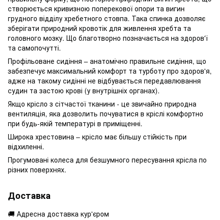
створюється кривизною поперекової опори та вигин
грудного відділу хребетного стовпа. Така спинка дозволяє
зберігати природний кровотік для живлення хребта та
головного мозку. Що благотворно позначається на здоров'ї
та самопочутті.
Профільоване сидіння – анатомічно правильне сидіння, що
забезпечує максимальний комфорт та турботу про здоров'я,
адже на такому сидінні не відбувається передавлювання
судин та застою крові (у внутрішніх органах).
Якщо крісло з сітчастої тканини - це звичайно природна
вентиляція, яка дозволить почуватися в кріслі комфортно
при будь-якій температурі в приміщенні.
Широка хрестовина – крісло має більшу стійкість при
відхиленні.
Прогумовані колеса для безшумного пересування крісла по
різних поверхнях.
Доставка
🚚 Адресна доставка кур'єром