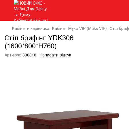
Кабінети керівника
Кабінет Мукс VIP (Muks VIP)
Стіл бриф
Стіл брифінг YDK306
(1600*800*Н760)
Артикул:
300810
Написати відгук