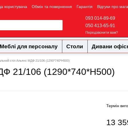
да користувача
Обмін та повернення
Гарантія
Відгуки про маг
093 014-89-69
050 413-65-91
Передзвонити вам?
Меблі для персоналу
Столи
Дивани офіс
льний стіл Альянс МДФ 21/106 (1290*740*Н500)
ДФ 21/106 (1290*740*Н500)
Термін виг
13 35