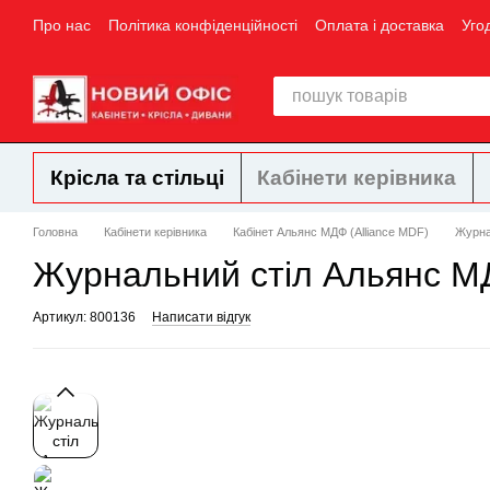
Перейти до основного контенту
Про нас
Політика конфіденційності
Оплата і доставка
Уго
Крісла та стільці
Кабінети керівника
Головна
Кабінети керівника
Кабінет Альянс МДФ (Alliance MDF)
Журна
Журнальний стіл Альянс М
Артикул: 800136
Написати відгук