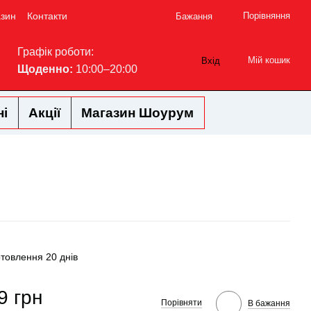
азин
Контакти
Порівняння
Бажання
Графік роботи:
Мій кошик
Вхід
Щоденно:
10:00–20:00
ні
Акції
Магазин Шоурум
отовлення 20 днів
9 грн
Порівняти
В бажання