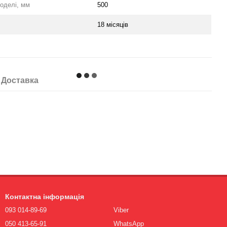
оделі, мм
500
18 місяців
Доставка
Контактна інформація
093 014-89-69
Viber
050 413-65-91
WhatsApp