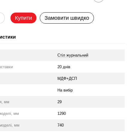
Купити
Замовити швидко
истики
Стіл журнальний
оставки
20 днів
л
МДФ+ДСП
На вибір
я, мм
29
моделі, мм
1290
моделі, мм
740