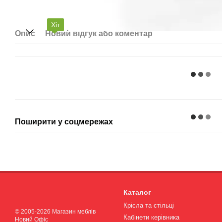
Хіт
Опис
Новий відгук або коментар
Поширити у соцмережах
Каталог
Крісла та стільці
© 2005-2026 Магазин меблів
Кабінети керівника
Новий Офіс