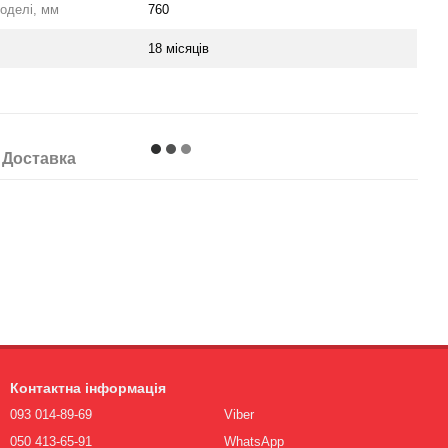
оделі, мм
760
18 місяців
Доставка
Контактна інформація
093 014-89-69
Viber
050 413-65-91
WhatsApp