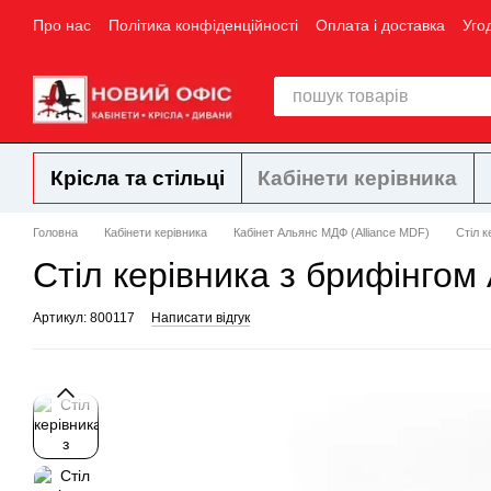
Перейти до основного контенту
Про нас
Політика конфіденційності
Оплата і доставка
Уго
Крісла та стільці
Кабінети керівника
Головна
Кабінети керівника
Кабінет Альянс МДФ (Alliance MDF)
Стіл 
Стіл керівника з брифінго
Артикул: 800117
Написати відгук