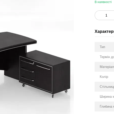
В наявності
Характер
Тип
Термін д
Матеріа
Колір
Стільниц
Ширина 
Глибина 