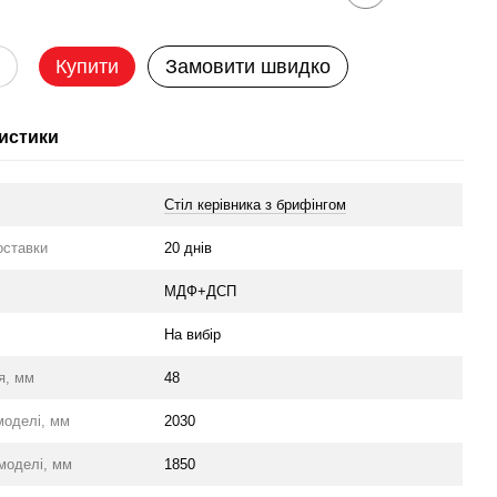
Купити
Замовити швидко
истики
Стіл керівника з брифінгом
оставки
20 днів
л
МДФ+ДСП
На вибір
я, мм
48
моделі, мм
2030
моделі, мм
1850