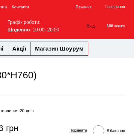
азин
Контакти
Порівняння
Бажання
Графік роботи:
Мій кошик
Вхід
Щоденно:
10:00–20:00
ні
Акції
Магазин Шоурум
30*Н760)
отовлення 20 днів
6 грн
Порівняти
В бажання