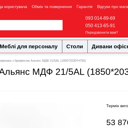
да користувача
Обмін та повернення
Гарантія
Відгуки про маг
093 014-89-69
050 413-65-91
Передзвонити вам?
Меблі для персоналу
Столи
Дивани офіс
керівника з брифінгом Альянс МДФ 21/5AL (1850*2030*Н760)
м Альянс МДФ 21/5AL (1850*20
Термін виг
53 87