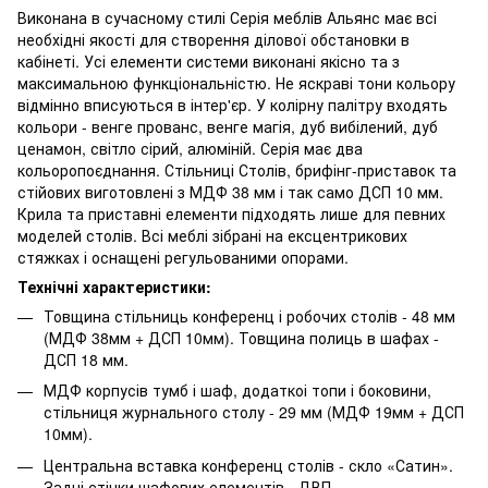
Виконана в сучасному стилі Серія меблів Альянс має всі
необхідні якості для створення ділової обстановки в
кабінеті. Усі елементи системи виконані якісно та з
максимальною функціональністю. Не яскраві тони кольору
відмінно вписуються в інтер'єр. У колірну палітру входять
кольори - венге прованс, венге магія, дуб вибілений, дуб
ценамон, світло сірий, алюміній. Серія має два
кольоропоєднання. Стільниці Столів, брифінг-приставок та
стійових виготовлені з МДФ 38 мм і так само ДСП 10 мм.
Крила та приставні елементи підходять лише для певних
моделей столів. Всі меблі зібрані на ексцентрикових
стяжках і оснащені регульованими опорами.
Технічні характеристики:
Товщина стільниць конференц і робочих столів - 48 мм
(МДФ 38мм + ДСП 10мм). Товщина полиць в шафах -
ДСП 18 мм.
МДФ корпусів тумб і шаф, додаткоі топи і боковини,
стільниця журнального столу - 29 мм (МДФ 19мм + ДСП
10мм).
Центральна вставка конференц столів - скло «Сатин».
Задні стінки шафових елементів - ДВП.