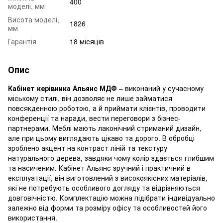
400
моделі, мм
Висота моделі,
1826
мм
Гарантія
18 місяців
Опис
Кабінет керівника Альянс МДФ
– виконаний у сучасному
міському стилі, він дозволяє не лише займатися
повсякденною роботою, а й приймати клієнтів, проводити
конференції та наради, вести переговори з бізнес-
партнерами. Меблі мають лаконічний стриманий дизайн,
але при цьому виглядають цікаво та дорого. В обробці
зроблено акцент на контраст ліній та текстуру
натурального дерева, завдяки чому колір здається глибшим
та насиченим. Кабінет Альянс зручний і практичний в
експлуатації, він виготовлений з високоякісних матеріалів,
які не потребують особливого догляду та відрізняються
довговічністю. Комплектацію можна підібрати індивідуально
залежно від форми та розміру офісу та особливостей його
використання.