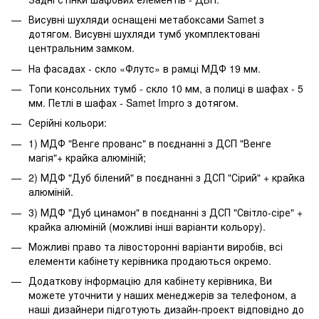
Висувні шухляди оснащені метабоксами Samet з
дотягом. Висувні шухляди тумб укомплектовані
центральним замком.
На фасадах - скло «Флутс» в рамці МДФ 19 мм.
Топи консольних тумб - скло 10 мм, а полиці в шафах - 5
мм. Петлі в шафах - Samet Impro з дотягом.
Серійні кольори:
1) МДФ "Венге прованс" в поєднанні з ДСП "Венге
магія"+ крайка алюміній;
2) МДФ "Дуб білений" в поєднанні з ДСП "Сірий" + крайка
алюміній.
3) МДФ "Дуб цинамон" в поєднанні з ДСП "Світло-сіре" +
крайка алюміній (можливі інші варіанти кольору).
Можливі право та лівосторонні варіанти виробів, всі
елементи кабінету керівника продаються окремо.
Додаткову інформацію для кабінету керівника, Ви
можете уточнити у наших менеджерів за телефоном, а
наші дизайнери підготують дизайн-проект відповідно до