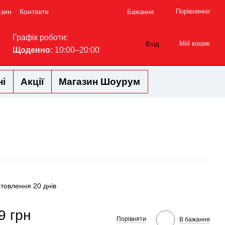
азин
Контакти
Порівняння
Бажання
Графік роботи:
Мій кошик
Вхід
Щоденно:
10:00–20:00
ні
Акції
Магазин Шоурум
отовлення 20 днів
9 грн
Порівняти
В бажання