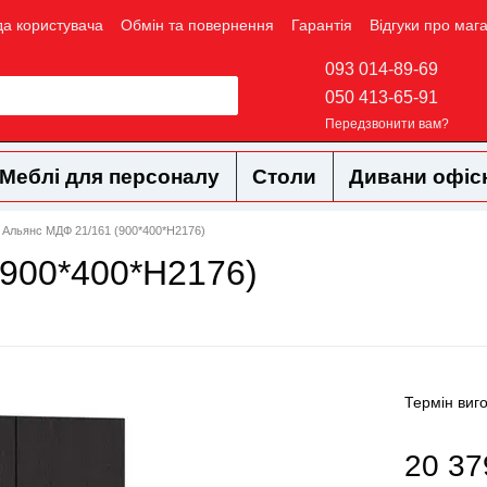
да користувача
Обмін та повернення
Гарантія
Відгуки про маг
093 014-89-69
050 413-65-91
Передзвонити вам?
Меблі для персоналу
Столи
Дивани офіс
Альянс МДФ 21/161 (900*400*Н2176)
900*400*Н2176)
Термін виг
20 37