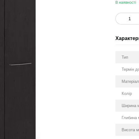
В наявності
Характер
Тип
Термін д
Матеріа
Колір
Ширина 
Глибина 
Висота м