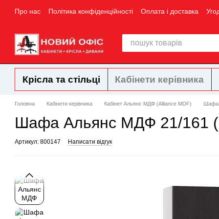
Перейти до основного контенту
Про нас
Політика конфіденційності
Оплата і доставка
Уго
Крісла та стільці
Кабінети керівника
Головна
Кабінети керівника
Кабінет Альянс МДФ (Alliance MDF)
Шафа 
Шафа Альянс МДФ 21/161 (
Артикул: 800147
Написати відгук