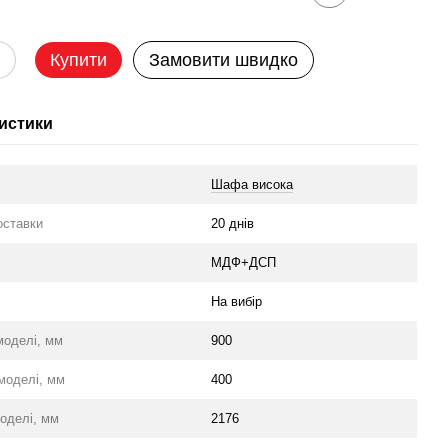
Купити
Замовити швидко
истики
Шафа висока
оставки
20 днів
л
МДФ+ДСП
На вибір
моделі, мм
900
моделі, мм
400
оделі, мм
2176