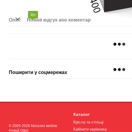
Хіт
Опис
Новий відгук або коментар
Поширити у соцмережах
Каталог
Крісла та стільці
© 2005-2026 Магазин меблів
Кабінети керівника
Новий Офіс