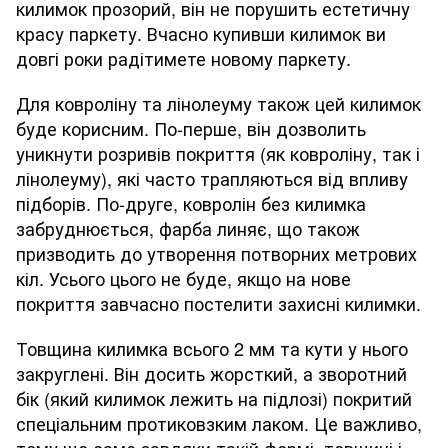
килимок прозорий, він не порушить естетичну
красу паркету. Вчасно купивши килимок ви
довгі роки радітимете новому паркету.
Для ковроліну та лінолеуму також цей килимок
буде корисним. По-перше, він дозволить
уникнути розривів покриття (як ковроліну, так і
лінолеуму), які часто трапляються від впливу
підборів. По-друге, ковролін без килимка
забруднюється, фарба линяє, що також
призводить до утворення потворних метрових
кіл. Усього цього не буде, якщо на нове
покриття завчасно постелити захисні килимки.
Товщина килимка всього 2 мм та кути у нього
закруглені. Він досить жорсткий, а зворотний
бік (який килимок лежить на підлозі) покритий
спеціальним протиковзким лаком. Це важливо,