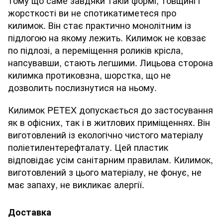
тому що саме завдяки такій формі, товщині і
жорсткості ви не спотикатиметеся про
килимок. Він стає практично монолітним із
підлогою на якому лежить. Килимок не ковзає
по підлозі, а переміщення роликів крісла,
напсувавши, стають легшими. Лицьова сторона
килимка протиковзна, шорстка, що не
дозволить послизнутися на ньому.
Килимок PETEX допускається до застосування
як в офісних, так і в житлових приміщеннях. Він
виготовлений із екологічно чистого матеріалу
поліетилентерефталату. Цей пластик
відповідає усім санітарним правилам. Килимок,
виготовлений з цього матеріалу, не фонує, не
має запаху, не викликає алергії.
Доставка