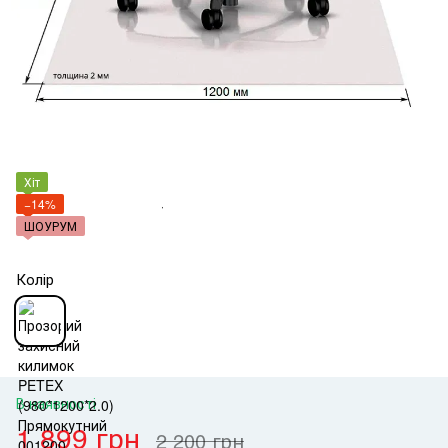
Хіт
−14%
ШОУРУМ
Колір
В наявності
1 899 грн
2 200 грн