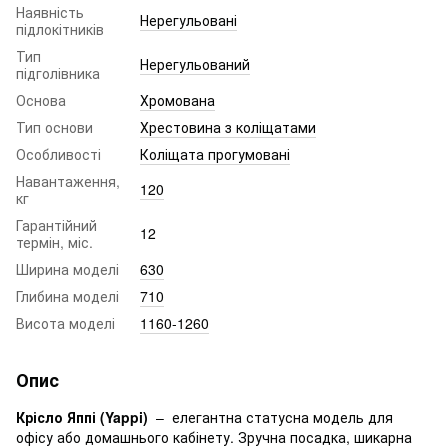
Наявність
Нерегульовані
підлокітників
Тип
Нерегульований
підголівника
Основа
Хромована
Тип основи
Хрестовина з коліщатами
Особливості
Коліщата прогумовані
Навантаження,
120
кг
Гарантійний
12
термін, міс.
Ширина моделі
630
Глибина моделі
710
Висота моделі
1160-1260
Опис
Крісло Яппі (Yappi)
– елегантна статусна модель для
офісу або домашнього кабінету. Зручна посадка, шикарна