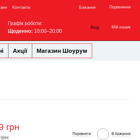
азин
Контакти
Порівняння
Бажання
Графік роботи:
Мій кошик
Вхід
Щоденно:
10:00–20:00
ні
Акції
Магазин Шоурум
9 грн
Порівняти
В бажання
грн