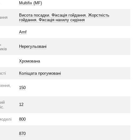
м
Multifix (MF)
Висота посадки. Фіксація гойдання. Жорсткість
ання
гойдання. Фіксація нахилу сидіння
Amf
ь
Нерегульовані
иків
Хромована
сті
Коліщата прогумовані
ження,
150
ний
12
іс.
моделі
800
870