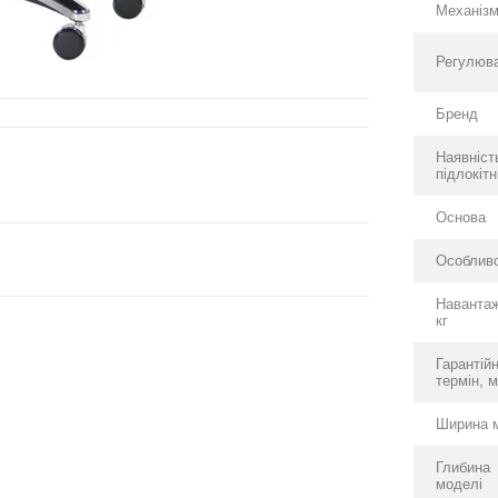
Механіз
Регулюв
Бренд
Наявніст
підлокітн
Основа
Особливо
Наванта
кг
Гарантій
термін, м
Ширина 
Глибина
моделі