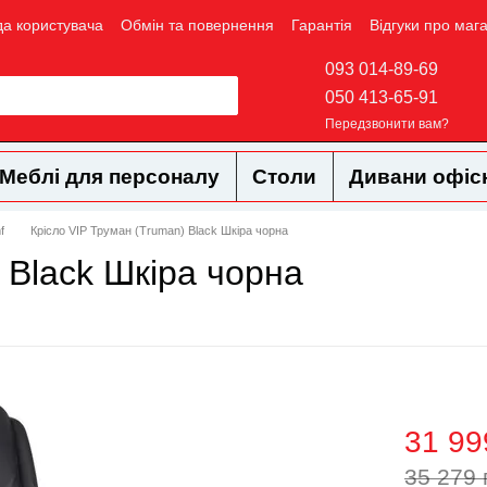
да користувача
Обмін та повернення
Гарантія
Відгуки про маг
093 014-89-69
050 413-65-91
Передзвонити вам?
Меблі для персоналу
Столи
Дивани офіс
f
Крісло VIP Труман (Truman) Black Шкіра чорна
 Black Шкіра чорна
31 99
35 279 