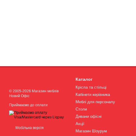
Каталог
Крісла та стільці
© 2005-2026 Магазин меблів
Кабінети керівника
Новий Офіс
Меблі для персоналу
Приймаємо до оплати
Столи
Дивани офісні
Акції
Мобільна версія
Магазин Шоурум