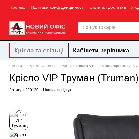
Перейти до основного контенту
Про нас
Політика конфіденційності
Оплата і доставка
Уго
Крісла та стільці
Кабінети керівника
Головна
Крісла та стільці
Крісла керівника VIP
Крісла керівника VIP Am
Крісло VIP Труман (Truman)
Артикул: 200120
Написати відгук