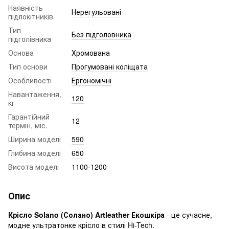
Наявність
Нерегульовані
підлокітників
Тип
Без підголовника
підголівника
Основа
Хромована
Тип основи
Прогумовані коліщата
Особливості
Ергономічні
Навантаження,
120
кг
Гарантійний
12
термін, міс.
Ширина моделі
590
Глибина моделі
650
Висота моделі
1100-1200
Опис
Крісло Solano (Солано) Artleather Екошкіра
- це сучасне,
модне ультратонке крісло в стилі Hi-Tech.