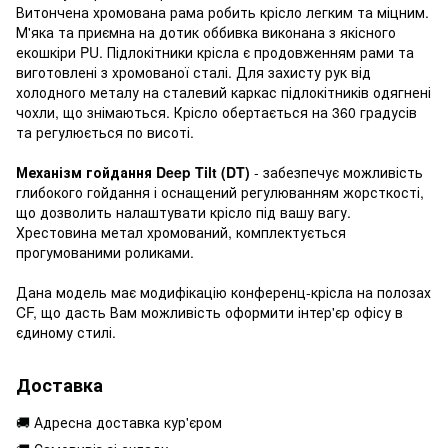
Витончена хромована рама робить крісло легким та міцним.
М'яка та приємна на дотик оббивка виконана з якісного
екошкіри PU. Підлокітники крісла є продовженням рами та
виготовлені з хромованої сталі. Для захисту рук від
холодного металу на сталевий каркас підлокітників одягнені
чохли, що знімаються. Крісло обертається на 360 градусів
та регулюється по висоті.
Механізм гойдання Deep Tilt (DT)
- забезпечує можливість
глибокого гойдання і оснащений регулюванням жорсткості,
що дозволить налаштувати крісло під вашу вагу.
Хрестовина метал хромований, комплектується
прогумованими роликами.
Дана модель має модифікацію конференц-крісла на полозах
CF, що дасть Вам можливість оформити інтер'єр офісу в
єдиному стилі.
Доставка
🚚 Адресна доставка кур'єром