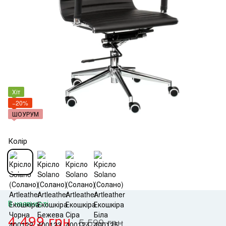
Хіт
−20%
ШОУРУМ
Колір
В наявності
4 499 грн
5 599 грн