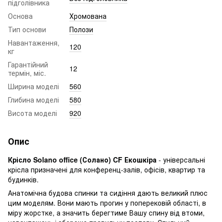
підголівника
Основа
Хромована
Тип основи
Полози
Навантаження,
120
кг
Гарантійний
12
термін, міс.
Ширина моделі
560
Глибина моделі
580
Висота моделі
920
Опис
Крісло Solano office (Солано) CF Екошкіра
- універсальні
крісла призначені для конференц-залів, офісів, квартир та
будинків.
Анатомічна будова спинки та сидіння дають великий плюс
цим моделям. Вони мають прогин у поперековій області, в
міру жорстке, а значить берегтиме Вашу спину від втоми,