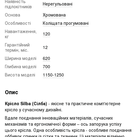
Наявність
Нерегульовані
підлокітників
Основа
Хромована
Особливості
Коліщата прогумовані
Навантаження,
120
кг
Гарантійний
12
термін, міс.
Ширина моделі
620
Глибина моделі
700
Висота моделі
1150-1250
Опис
Крісло Silba (Сілба)
- якісне та практичне комп'ютерне
крісло у сучасному дизайні.
Вдале поєднання інноваційних матеріалів, сучасних
механізмів та ергономічної форми – ось запорука успіху
цього крісла. Одна особливість крісла - особливе поєднання
оббивок спинки із сітки та тканини. Ці матеріали відмінно