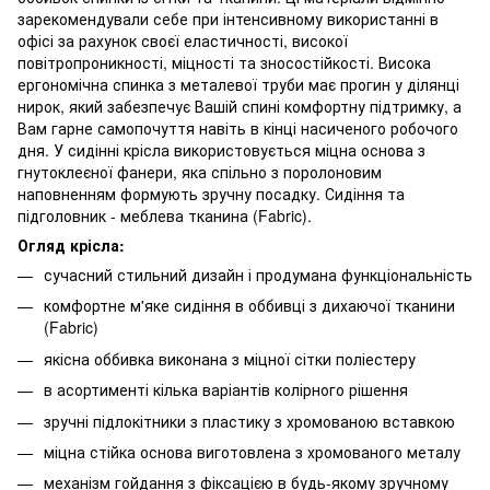
зарекомендували себе при інтенсивному використанні в
офісі за рахунок своєї еластичності, високої
повітропроникності, міцності та зносостійкості. Висока
ергономічна спинка з металевої труби має прогин у ділянці
нирок, який забезпечує Вашій спині комфортну підтримку, а
Вам гарне самопочуття навіть в кінці насиченого робочого
дня. У сидінні крісла використовується міцна основа з
гнутоклеєної фанери, яка спільно з поролоновим
наповненням формують зручну посадку. Сидіння та
підголовник - меблева тканина (Fabric).
Огляд крісла:
сучасний стильний дизайн і продумана функціональність
комфортне м'яке сидіння в оббивці з дихаючої тканини
(Fabric)
якісна оббивка виконана з міцної сітки поліестеру
в асортименті кілька варіантів колірного рішення
зручні підлокітники з пластику з хромованою вставкою
міцна стійка основа виготовлена з хромованого металу
механізм гойдання з фіксацією в будь-якому зручному