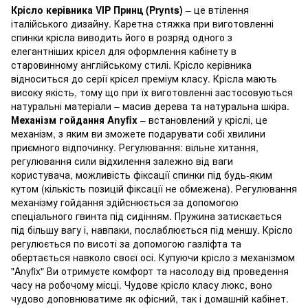
Крісло керівника VIP Принц (Prynts)
– це втілення
італійського дизайну. Каретна стяжка при виготовленні
спинки крісла виводить його в розряд одного з
елегантніших крісел для оформлення кабінету в
старовинному англійському стилі. Крісло керівника
відноситься до серії крісел преміум класу. Крісла мають
високу якість, тому що при їх виготовленні застосовуються
натуральні матеріали – масив дерева та натуральна шкіра.
Механізм гойдання Anyfix
– встановлений у кріслі, це
механізм, з яким ви зможете подарувати собі хвилини
приємного відпочинку. Регулювання: вільне хитання,
регулювання сили відхилення залежно від ваги
користувача, можливість фіксації спинки під будь-яким
кутом (кількість позицій фіксації не обмежена). Регулювання
механізму гойдання здійснюється за допомогою
спеціального гвинта під сидінням. Пружина затискається
під більшу вагу і, навпаки, послаблюється під меншу. Крісло
регулюється по висоті за допомогою газліфта та
обертається навколо своєї осі. Купуючи крісло з механізмом
"Anyfix" Ви отримуєте комфорт та насолоду від проведення
часу на робочому місці. Чудове крісло класу люкс, воно
чудово доповнюватиме як офісний, так і домашній кабінет.