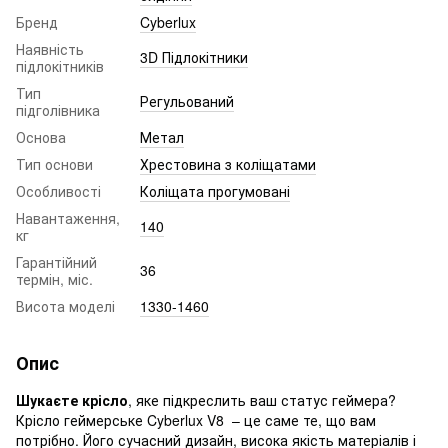
Бренд
Cyberlux
Наявність
3D Підлокітники
підлокітників
Тип
Регульований
підголівника
Основа
Метал
Тип основи
Хрестовина з коліщатами
Особливості
Коліщата прогумовані
Навантаження,
140
кг
Гарантійний
36
термін, міс.
Висота моделі
1330-1460
Опис
Шукаєте крісло
, яке підкреслить ваш статус геймера?
Крісло геймерське Cyberlux V8 – це саме те, що вам
потрібно. Його сучасний дизайн, висока якість матеріалів і