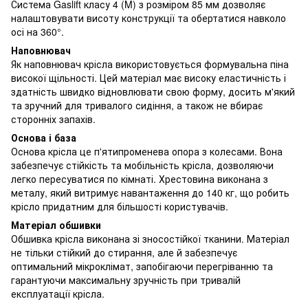
Система Gaslift класу 4 (M) з розміром 85 мм дозволяє
налаштовувати висоту конструкції та обертатися навколо
осі на 360°.
Наповнювач
Як наповнювач крісла використовується формувальна піна
високої щільності. Цей матеріал має високу еластичність і
здатність швидко відновлювати свою форму, досить м'який
та зручний для тривалого сидіння, а також не вбирає
сторонніх запахів.
Основа і база
Основа крісла це п'ятипроменева опора з колесами. Вона
забезпечує стійкість та мобільність крісла, дозволяючи
легко пересуватися по кімнаті. Хрестовина виконана з
металу, який витримує навантаження до 140 кг, що робить
крісло придатним для більшості користувачів.
Матеріал обшивки
Обшивка крісла виконана зі зносостійкої тканини. Матеріал
не тільки стійкий до стирання, але й забезпечує
оптимальний мікроклімат, запобігаючи перегріванню та
гарантуючи максимальну зручність при тривалій
експлуатації крісла.