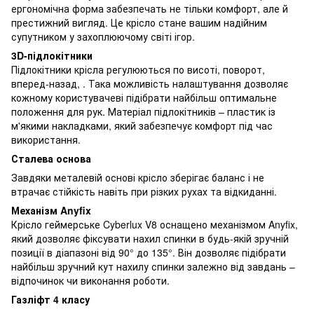
ергономічна форма забезпечать не тільки комфорт, але й
престижний вигляд. Це крісло стане вашим надійним
супутником у захоплюючому світі ігор.
3D-підлокітники
Підлокітники крісла регулюються по висоті, поворот,
вперед-назад, . Така можливість налаштування дозволяє
кожному користувачеві підібрати найбільш оптимальне
положення для рук. Матеріал підлокітників – пластик із
м'якими накладками, який забезпечує комфорт під час
використання.
Сталева основа
Завдяки металевій основі крісло зберігає баланс і не
втрачає стійкість навіть при різких рухах та відкиданні.
Механізм Anyfix
Крісло геймерське Cyberlux V8 оснащено механізмом Anyfix,
який дозволяє фіксувати нахил спинки в будь-якій зручній
позиції в діапазоні від 90° до 135°. Він дозволяє підібрати
найбільш зручний кут нахилу спинки залежно від завдань –
відпочинок чи виконання роботи.
Газліфт 4 класу