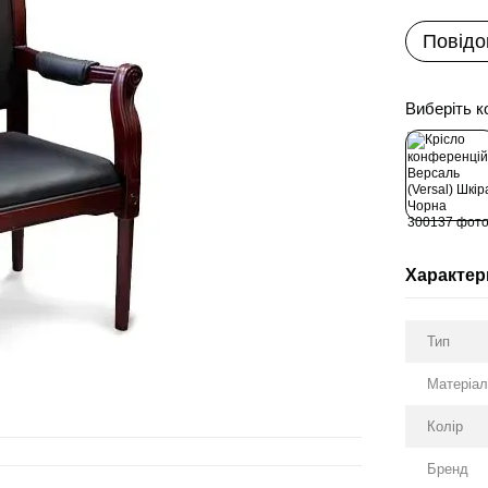
Повідо
Виберіть к
Характер
Тип
Матеріа
Колір
Бренд