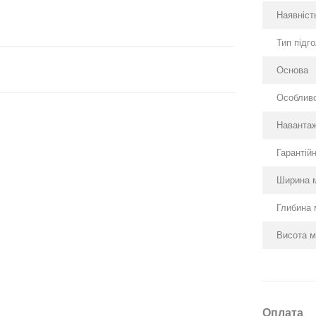
Наявність
Тип підг
Основа
Особливо
Навантаж
Гарантійн
Ширина 
Глибина 
Висота м
Оплата