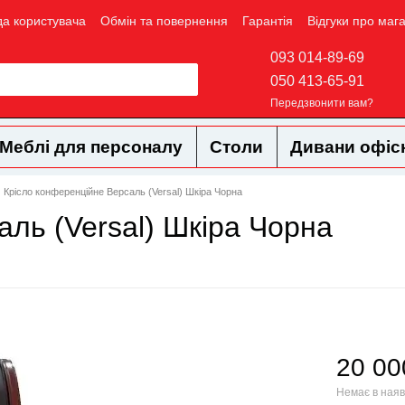
да користувача
Обмін та повернення
Гарантія
Відгуки про маг
093 014-89-69
050 413-65-91
Передзвонити вам?
Меблі для персоналу
Столи
Дивани офіс
Крісло конференційне Версаль (Versal) Шкіра Чорна
ль (Versal) Шкіра Чорна
20 00
Немає в наяв