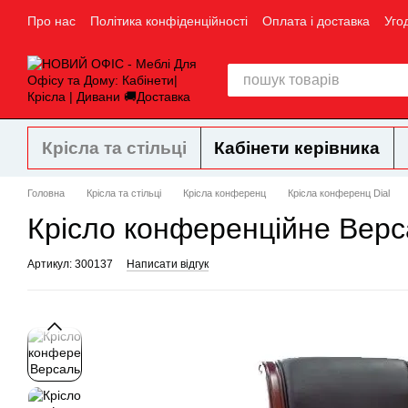
Перейти до основного контенту
Про нас
Політика конфіденційності
Оплата і доставка
Уго
Крісла та стільці
Кабінети керівника
Головна
Крісла та стільці
Крісла конференц
Крісла конференц Dial
Крісло конференційне Верса
Артикул: 300137
Написати відгук