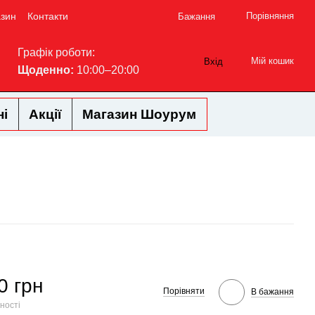
азин
Контакти
Порівняння
Бажання
Графік роботи:
Мій кошик
Вхід
Щоденно:
10:00–20:00
ні
Акції
Магазин Шоурум
0 грн
Порівняти
В бажання
ності