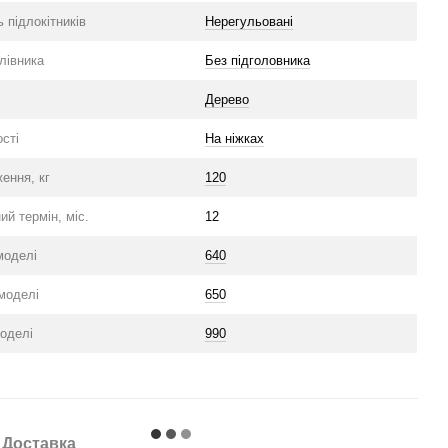
 підлокітників
Нерегульовані
олівника
Без підголовника
Дерево
сті
На ніжках
ення, кг
120
ий термін, міс.
12
моделі
640
моделі
650
оделі
990
Доставка