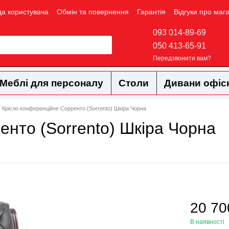
да користувача
Обмін та повернення
Гарантія
Відгуки про маг
093 014-89-69
050 413-65-91
Передзвонити вам?
Меблі для персоналу
Столи
Дивани офіс
Крісло конференційне Сорренто (Sorrento) Шкіра Чорна
енто (Sorrento) Шкіра Чорна
20 70
В наявності