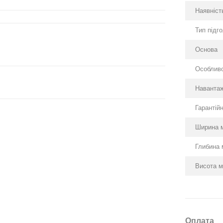
Наявність
Тип підг
Основа
Особливо
Навантаж
Гарантійн
Ширина 
Глибина 
Висота м
Оплата