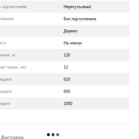
 підлокітників
Нерегульовані
олівника
Без підголовника
Дерево
сті
На ніжках
ення, кг
120
ий термін, міс.
12
моделі
610
моделі
650
оделі
1000
Доставка