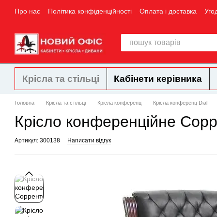
Перейти до основного контенту
Про нас
Політика конфіденційності
Оплата і доставка
Уго
Крісла та стільці
Кабінети керівника
Головна
Крісла та стільці
Крісла конференц
Крісла конференц Dial
Крісло конференційне Сорр
Артикул: 300138
Написати відгук