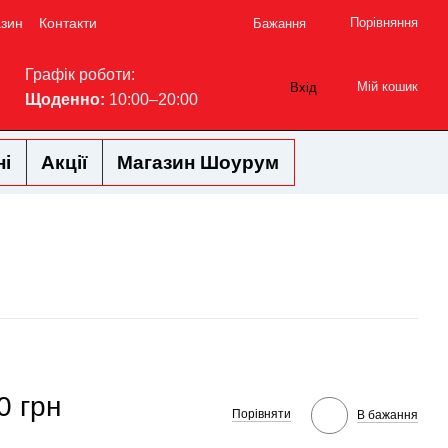
азин
Контакти
Порівняння
Бажання
Графік роботи:
Мій кошик
Вхід
Щоденно:
10:00–20:00
ні
Акції
Магазин Шоурум
0 грн
Порівняти
В бажання