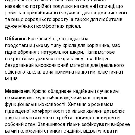
наявністю потрійної подушки на сидінні і спинці, що
робить її привабливою і зручною для людей високого
та вище середнього зросту, а також для любителів
дуже м'яких і комфортних крісел.
Оббивка.
Валенсія Soft, як і годиться
представницькому типу крісла для керівника, має
гідне вбрання з натуральної шкіри. Напівматове
покриття натуральної шкіри класу Lux. Шкіра -
бездоганний високоякісний матеріал для ідеального
офісного крісла, вона приємна на дотик, еластична і
міцна.
Механізми.
Крісло обладнане надійним і сучасним
помічником - мультиблоком, який має широкі
функціональні можливості. Хитання з режимом
підвищеної комфортності за кілька хвилин дозволяє
зняти навантаження з хребта і швидко повернути
робочий стан. Залишилося тільки зафіксувати вибране
вами положення спинки і сидіння, відрегулювати