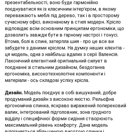
презентабельності, воно буде гармонійно
поєднуватися як із класичним інтер'єром, в якому
переважають меблі під дерево, так і в просторому
сучасному офісі, виконаному в стилі модерн. Крісло
відповідає всім основним принципам ергономіки, що
дозволить завжди бути в гарному настрої і тонусі.
Втома, болі в спині, затерпла шия - про це все ви
забудете з даними кріслом. На думку наших клієнтів -
ця модель, одна з найбільш вдалих з серії Валенсія.
Лаконічний елегантний оригінальний силует в
поєднанні зі стильним дизайном, бездоганна
ергономіка, високотехнологічні компоненти і
матеріали - ось складові успіху крісла.
Дизайн.
Модель поєднує в собі вишуканий, добре
продуманий дизайн з високою якістю. Рельєфна
ергономічна спинка, яскраво виражений поперековий
валик, інтегрований підголовник, зона грудного
відділу і специфічної форми сидіння створюють
максимальний рівень комфорту. Дана модель
відрізняється збільшеною висотою спинки і