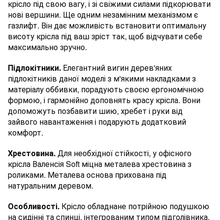
крісло під свою вагу, і зі свіжими силами підкорювати
нові вершини. Ще одним незамінним механізмом є
газлифт. Він дає можливість встановити оптимальну
висоту крісла під ваш зріст так, щоб відчувати себе
максимально зручно.
Підлокітники.
Елегантний вигин дерев'яних
підлокітників даної моделі з м'якими накладками з
матеріалу оббивки, порадують своєю ергономічною
формою, і гармонійно доповнять красу крісла. Вони
допоможуть позбавити шию, хребет і руки від
зайвого навантаження і подарують додатковий
комфорт.
Хрестовина.
Для необхідної стійкості, у офісного
крісла Валенсія Soft міцна металева хрестовина з
роликами. Металева основа прихована під
натуральним деревом.
Особливості.
Крісло обладнане потрійною подушкою
на сидінні та спинці, інтегрованим типом підголівника,