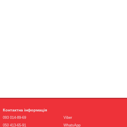
Контактна інформація
093 014-89-69
Viber
050 413-65-91
WhatsApp