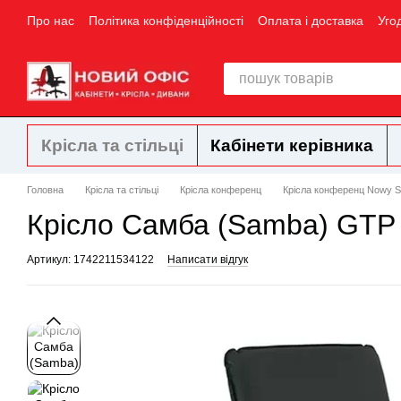
Перейти до основного контенту
Про нас
Політика конфіденційності
Оплата і доставка
Уго
Крісла та стільці
Кабінети керівника
Головна
Крісла та стільці
Крісла конференц
Крісла конференц Nowy St
Крісло Самба (Samba) GTP T
Артикул: 1742211534122
Написати відгук