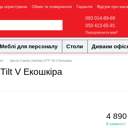
да користувача
Обмін та повернення
Гарантія
Відгуки про маг
093 014-89-69
050 413-65-91
Передзвонити вам?
Меблі для персоналу
Столи
Дивани офіс
yl
Крісло Самба (Samba) GTP Tilt V Екошкіра
ilt V Екошкіра
4 890
В наявності