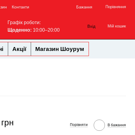
азин
Контакти
Порівняння
Бажання
Графік роботи:
Мій кошик
Вхід
Щоденно:
10:00–20:00
ні
Акції
Магазин Шоурум
 грн
Порівняти
В бажання