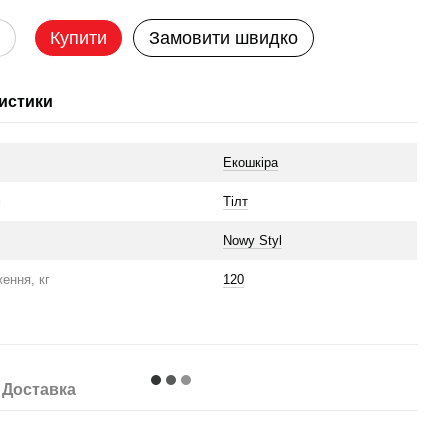
Купити
Замовити швидко
истики
л
Екошкіра
м
Тілт
Nowy Styl
ення, кг
120
Доставка