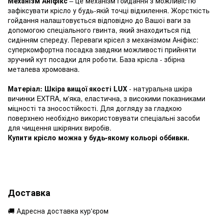
Механізм Аніфікс
– це механізм гойдання з можливістю
зафіксувати крісло у будь-якій точці відхилення. Жорсткість
гойдання налаштовується відповідно до Вашої ваги за
допомогою спеціального гвинта, який знаходиться під
сидінням спереду. Переваги крісел з механізмом Аніфікс:
суперкомфортна посадка завдяки можливості прийняти
зручний кут посадки для роботи. База крісла - збірна
металева хромована.
Матеріал: Шкіра вищої якості LUX
- натуральна шкіра
вичинки EXTRA, м'яка, еластична, з високими показниками
міцності та зносостійкості. Для догляду за гладкою
поверхнею необхідно використовувати спеціальні засоби
для чищення шкіряних виробів.
Купити крісло можна у будь-якому кольорі оббивки.
Доставка
🚚 Адресна доставка кур'єром