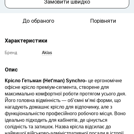
Замовити швидко
До обраного
Порівняти
Характеристики
Бренд
Aklas
Опис
Крісло Гетьман (Hetʹman) Synchro-
це ергономічне
офісне крісло преміум-сегмента, створене для
максимально комфортної роботи протягом усього дня.
Його головна відмінність — об’ємні м’які форми, що
нагадують домашнє крісло для відпочинку, але з
функціональністю професійного робочого місця. Воно
ідеально підходить для кабінетів, де цінується
солідність та затишок.
Назва крісла відсилає до
найвищої військово-адміністративної посади в історії