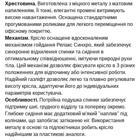
Хрестовина.
Виготовлена з міцного металу з матовим
напиленням. Її тонкі, елегантні промені витримують
високе навантаження. Оснащена стандартними
прогумованими роликами для легкого переміщення по
офісному покриттю.
Механізм.
Крісло оснащене вдосконаленим
механізмом гойдання Релакс Синхро, який забезпечує
синхронне відхилення спинки та сидіння в
оптимальному співвідношенні, імітуючи природні рухи
тіла. Цей механізм дозволяє фіксувати крісло в 3 різних
положеннях для відпочинку або інтенсивної роботи.
Надійний газліфт дозволяє легко та плавно регулювати
висоту крісла, адаптуючи його до індивідуальних
параметрів користувача.
Особливості.
Потрійна подушка спинки забезпечує
підтримку шиї, грудного відділу та попереку окремо.
Глибоке сидіння має додатковий м'який "наплив" під
колінами, що запобігає затіканню ніг. Використання
металу в основі та підлокітниках робить крісло
надійнішим за пластикові аналоги.