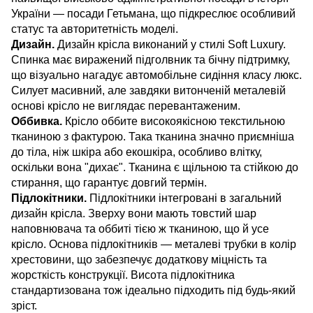
України — посади Гетьмана, що підкреслює особливий
статус та авторитетність моделі.
Дизайн.
Дизайн крісла виконаний у стилі Soft Luxury.
Спинка має виражений підголвник та бічну підтримку,
що візуально нагадує автомобільне сидіння класу люкс.
Силует масивний, але завдяки витонченій металевій
основі крісло не виглядає перевантаженим.
Оббивка.
Крісло оббите високоякісною текстильною
тканиною з фактурою. Така тканина значно приємніша
до тіла, ніж шкіра або екошкіра, особливо влітку,
оскільки вона "дихає". Тканина є щільною та стійкою до
стирання, що гарантує довгий термін.
Підлокітники.
Підлокітники інтегровані в загальний
дизайн крісла. Зверху вони мають товстий шар
наповнювача та оббиті тією ж тканиною, що й усе
крісло. Основа підлокітників — металеві трубки в колір
хрестовини, що забезпечує додаткову міцність та
жорсткість конструкції. Висота підлокітника
стандартизована тож ідеально підходить під будь-який
зріст.