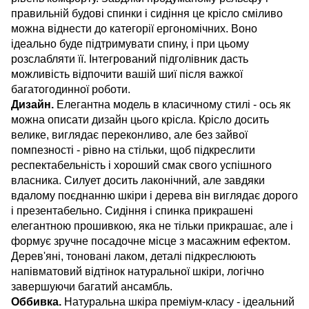
правильній будові спинки і сидіння це крісло сміливо
можна віднести до категорії ергономічних. Воно
ідеально буде підтримувати спину, і при цьому
розслабляти її. Інтегрований підголівник дасть
можливість відпочити вашій шиї після важкої
багатогодинної роботи.
Дизайн.
Елегантна модель в класичному стилі - ось як
можна описати дизайн цього крісла. Крісло досить
велике, виглядає переконливо, але без зайвої
помпезності - рівно на стільки, щоб підкреслити
респектабельність і хороший смак свого успішного
власника. Силует досить лаконічний, але завдяки
вдалому поєднанню шкіри і дерева він виглядає дорого
і презентабельно. Сидіння і спинка прикрашені
елегантною прошивкою, яка не тільки прикрашає, але і
формує зручне посадочне місце з масажним ефектом.
Дерев'яні, тоновані лаком, деталі підкреслюють
напівматовий відтінок натуральної шкіри, логічно
завершуючи багатий ансамбль.
Оббивка.
Натуральна шкіра преміум-класу - ідеальний