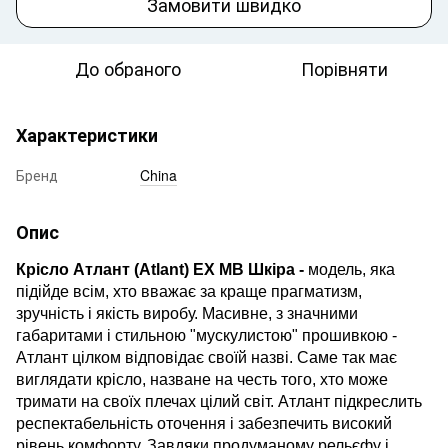
Замовити швидко
До обраного
Порівняти
Характеристики
Бренд
China
Опис
Крісло Атлант (Atlant) EX MB Шкіра -
модель, яка
підійде всім, хто вважає за краще прагматизм,
зручність і якість виробу. Масивне, з значними
габаритами і стильною "мускулистою" прошивкою -
Атлант цілком відповідає своїй назві. Саме так має
виглядати крісло, назване на честь того, хто може
тримати на своїх плечах цілий світ. Атлант підкреслить
респектабельність оточення і забезпечить високий
рівень комфорту. Завдяки продуманому рельєфу і