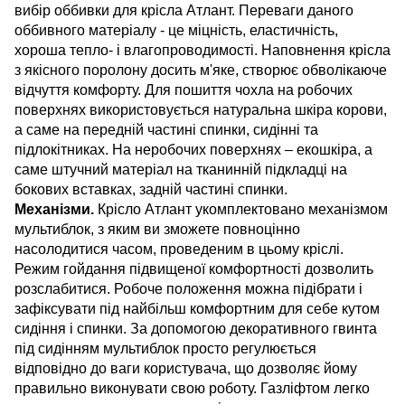
вибір оббивки для крісла Атлант. Переваги даного
оббивного матеріалу - це міцність, еластичність,
хороша тепло- і влагопроводимості. Наповнення крісла
з якісного поролону досить м'яке, створює обволікаюче
відчуття комфорту.
Для пошиття чохла на робочих
поверхнях використовується натуральна шкіра корови,
а саме на передній частині спинки, сидінні та
підлокітниках.
На неробочих поверхнях – екошкіра, а
саме штучний матеріал на тканинній підкладці на
бокових вставках, задній частині спинки.
Механізми.
Крісло Атлант укомплектовано механізмом
мультиблок, з яким ви зможете повноцінно
насолодитися часом, проведеним в цьому кріслі.
Режим гойдання підвищеної комфортності дозволить
розслабитися. Робоче положення можна підібрати і
зафіксувати під найбільш комфортним для себе кутом
сидіння і спинки. За допомогою декоративного гвинта
під сидінням мультиблок просто регулюється
відповідно до ваги користувача, що дозволяє йому
правильно виконувати свою роботу. Газліфтом легко