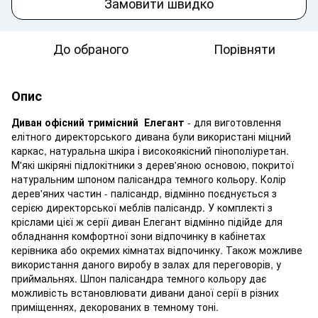
Замовити швидко
До обраного
Порівняти
Опис
Диван офісний тримісний Елегант
- для виготовлення
елітного директорського дивана були використані міцний
каркас, натуральна шкіра і високоякісний пінополіуретан.
М'які шкіряні підлокітники з дерев'яною основою, покритої
натуральним шпоном палісандра темного кольору. Колір
дерев'яних частин - палісандр, відмінно поєднується з
серією директорської меблів палісандр. У комплекті з
кріслами цієї ж серії диван Елегант відмінно підійде для
обладнання комфортної зони відпочинку в кабінетах
керівника або окремих кімнатах відпочинку. Також можливе
використання даного виробу в залах для переговорів, у
приймальнях. Шпон палісандра темного кольору дає
можливість встановлювати дивани даної серії в різних
приміщеннях, декорованих в темному тоні.